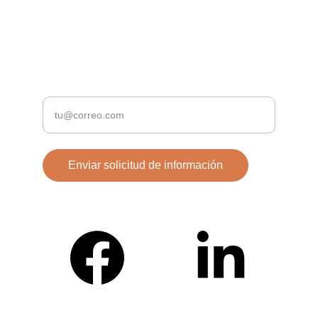
+34 614 82 42 45
EXCLUSIVIDAD
Ingresa tu correo electrónico
Enviar solicitud de información
Conócenos en Redes Sociales.
© 2025. Todos los derechos reservados.