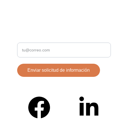
info@exclusivemarketingsolutions.es
+34 614 82 42 45
EXCLUSIVIDAD
Ingresa tu correo electrónico
Enviar solicitud de información
Conócenos en Redes Sociales.