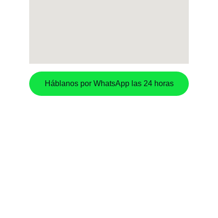
Háblanos por WhatsApp las 24 horas
Servicios
Estrategias de marketing para negocios y 
actividades comerciales en España.
CLIENTES