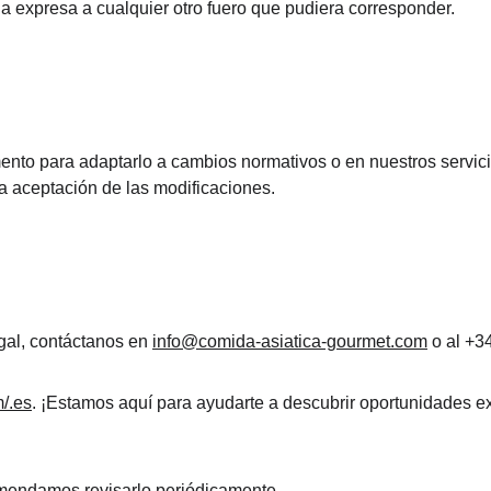
 expresa a cualquier otro fuero que pudiera corresponder.
to para adaptarlo a cambios normativos o en nuestros servicios
a aceptación de las modificaciones.
gal, contáctanos en 
info@comida-asiatica-gourmet.com
 o al +3
/.es
. ¡Estamos aquí para ayudarte a descubrir oportunidades ex
omendamos revisarlo periódicamente.