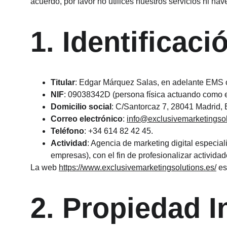
acuerdo, por favor no utilices nuestros servicios ni nave
1. Identificaci
Titular
: Edgar Márquez Salas, en adelante EMS o
NIF
: 09038342D (persona física actuando como e
Domicilio social
: C/Santorcaz 7, 28041 Madrid,
Correo electrónico
: 
info@exclusivemarketingsol
Teléfono
: +34 614 82 42 45.
Actividad
: Agencia de marketing digital especia
empresas), con el fin de profesionalizar activida
La web 
https://www.exclusivemarketingsolutions.es/
 e
2. Propiedad In