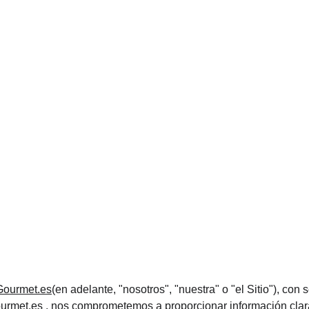
Gourmet.es
(en adelante, "nosotros", "nuestra" o "el Sitio"), co
ourmet.es
 , nos comprometemos a proporcionar información clara